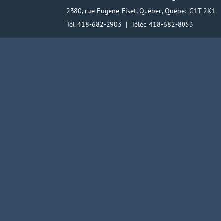
2380, rue Eugène-Fiset, Québec, Québec G1T 2K1
Tél. 418-682-2903 | Téléc. 418-682-8053